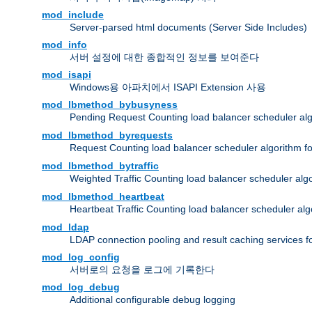
mod_include
Server-parsed html documents (Server Side Includes)
mod_info
서버 설정에 대한 종합적인 정보를 보여준다
mod_isapi
Windows용 아파치에서 ISAPI Extension 사용
mod_lbmethod_bybusyness
Pending Request Counting load balancer scheduler alg
mod_lbmethod_byrequests
Request Counting load balancer scheduler algorithm f
mod_lbmethod_bytraffic
Weighted Traffic Counting load balancer scheduler alg
mod_lbmethod_heartbeat
Heartbeat Traffic Counting load balancer scheduler alg
mod_ldap
LDAP connection pooling and result caching services 
mod_log_config
서버로의 요청을 로그에 기록한다
mod_log_debug
Additional configurable debug logging