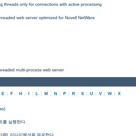
 threads only for connections with active processing
threaded web server optimized for Novell NetWare
threaded multi-process web server
|
E
|
F
|
H
|
I
|
L
|
M
|
N
|
P
|
R
|
S
|
U
|
V
|
W
|
X
ss)
트를 실행한다.
 URL 리다이렉션을 제공한다