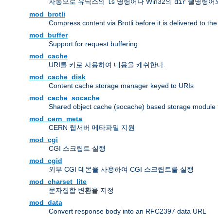
자동으로 유닉스의
명령어나 Win32의
쉘명령어와
ls
dir
mod_brotli
Compress content via Brotli before it is delivered to the 
mod_buffer
Support for request buffering
mod_cache
URI를 키로 사용하여 내용을 캐쉬한다.
mod_cache_disk
Content cache storage manager keyed to URIs
mod_cache_socache
Shared object cache (socache) based storage module fo
mod_cern_meta
CERN 웹서버 메타파일 지원
mod_cgi
CGI 스크립트 실행
mod_cgid
외부 CGI 데몬을 사용하여 CGI 스크립트를 실행
mod_charset_lite
문자집합 변환을 지정
mod_data
Convert response body into an RFC2397 data URL