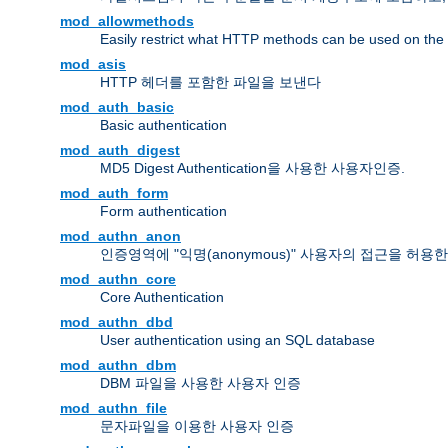
mod_allowmethods
Easily restrict what HTTP methods can be used on the
mod_asis
HTTP 헤더를 포함한 파일을 보낸다
mod_auth_basic
Basic authentication
mod_auth_digest
MD5 Digest Authentication을 사용한 사용자인증.
mod_auth_form
Form authentication
mod_authn_anon
인증영역에 "익명(anonymous)" 사용자의 접근을 허용
mod_authn_core
Core Authentication
mod_authn_dbd
User authentication using an SQL database
mod_authn_dbm
DBM 파일을 사용한 사용자 인증
mod_authn_file
문자파일을 이용한 사용자 인증