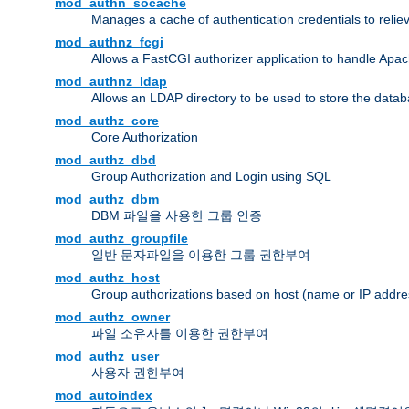
mod_authn_socache
Manages a cache of authentication credentials to reli
mod_authnz_fcgi
Allows a FastCGI authorizer application to handle Apac
mod_authnz_ldap
Allows an LDAP directory to be used to store the datab
mod_authz_core
Core Authorization
mod_authz_dbd
Group Authorization and Login using SQL
mod_authz_dbm
DBM 파일을 사용한 그룹 인증
mod_authz_groupfile
일반 문자파일을 이용한 그룹 권한부여
mod_authz_host
Group authorizations based on host (name or IP addre
mod_authz_owner
파일 소유자를 이용한 권한부여
mod_authz_user
사용자 권한부여
mod_autoindex