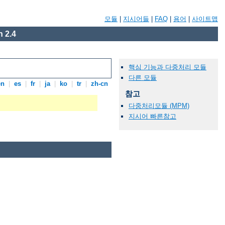
모듈
|
지시어들
|
FAQ
|
용어
|
사이트맵
 2.4
핵심 기능과 다중처리 모듈
다른 모듈
en
|
es
|
fr
|
ja
|
ko
|
tr
|
zh-cn
참고
다중처리모듈 (MPM)
지시어 빠른참고