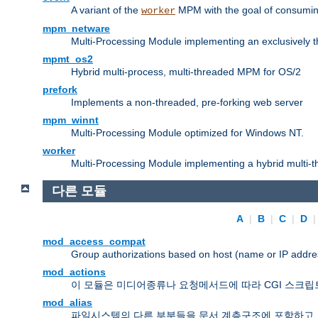
A variant of the
MPM with the goal of consuming
worker
mpm_netware
Multi-Processing Module implementing an exclusively 
mpmt_os2
Hybrid multi-process, multi-threaded MPM for OS/2
prefork
Implements a non-threaded, pre-forking web server
mpm_winnt
Multi-Processing Module optimized for Windows NT.
worker
Multi-Processing Module implementing a hybrid multi-
다른 모듈
A
|
B
|
C
|
D
mod_access_compat
Group authorizations based on host (name or IP addre
mod_actions
이 모듈은 미디어종류나 요청메서드에 따라 CGI 스크립
mod_alias
파일시스템의 다른 부분들을 문서 계층구조에 포함하고,