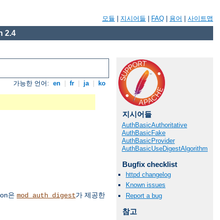
모듈
|
지시어들
|
FAQ
|
용어
|
사이트맵
 2.4
가능한 언어:
en
|
fr
|
ja
|
ko
지시어들
AuthBasicAuthoritative
AuthBasicFake
AuthBasicProvider
AuthBasicUseDigestAlgorithm
Bugfix checklist
httpd changelog
Known issues
ion은
가 제공한
mod_auth_digest
Report a bug
참고