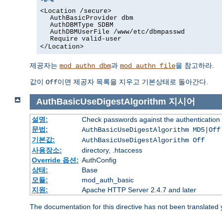
<Location /secure>
AuthBasicProvider dbm
AuthDBMType SDBM
AuthDBMUserFile /www/etc/dbmpasswd
Require valid-user
</Location>
제공자는
과
을 참고하라.
mod_authn_dbm
mod_authn_file
값이
이면 제공자 목록을 지우고 기본상태로 돌아간다.
Off
AuthBasicUseDigestAlgorithm
지시어
설명:
Check passwords against the authentication pr
문법:
AuthBasicUseDigestAlgorithm MD5|Off
기본값:
AuthBasicUseDigestAlgorithm Off
사용장소:
directory, .htaccess
Override 옵션:
AuthConfig
상태:
Base
모듈:
mod_auth_basic
지원:
Apache HTTP Server 2.4.7 and later
The documentation for this directive has not been translated 