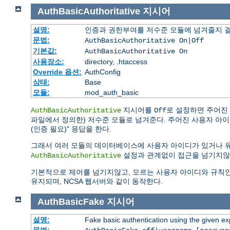
AuthBasicAuthoritative
지시어
설명:
인증과 권한부여를 저수준 모듈에 넘겨줄지 
문법:
AuthBasicAuthoritative On|Off
기본값:
AuthBasicAuthoritative On
사용장소:
directory, .htaccess
Override 옵션:
AuthConfig
상태:
Base
모듈:
mod_auth_basic
지시어를
로 설정하면 주어진
AuthBasicAuthoritative
Off
파일에서 정의한) 저수준 모듈로 넘겨준다. 주어진 사용자 아이디나 
(인증 필요)" 응답을 한다.
그래서 여러 모듈의 데이터베이스에 사용자 아이디가 있거나 
설정과 관계없이 접근을 넘기지않
AuthBasicAuthoritative
기본적으로 제어를 넘기지않고, 모르는 사용자 아이디와 규칙인 경우 "
유지되며, NCSA 웹서버와 같이 동작한다.
AuthBasicFake
지시어
설명:
Fake basic authentication using the given 