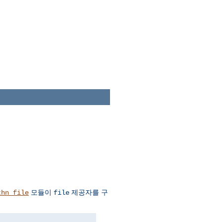
모듈이
제공자를 구
thn_file
file