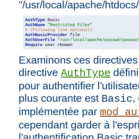
"/usr/local/apache/htdocs/
AuthType
Basic
AuthName
"Restricted Files"
# (Following line optional)
AuthBasicProvider
AuthUserFile
"/usr/local/apache/passwd/passwo
Require
 user rbowen
Examinons ces directives
directive
défini
AuthType
pour authentifier l'utilisa
plus courante est
,
Basic
implémentée par
mod_au
cependant garder à l'espr
l'authentification Basic t