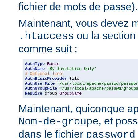
fichier de mots de passe).
Maintenant, vous devez mo
ou la sectio
.htaccess
comme suit :
AuthType
Basic
AuthName
"By Invitation Only"
# Optional line:
AuthBasicProvider
AuthUserFile
"/usr/local/apache/passwd/passwo
AuthGroupFile
"/usr/local/apache/passwd/group
Require
 group 
GroupName
Maintenant, quiconque ap
, et pos
Nom-de-groupe
dans le fichier
password