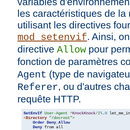
variables d'environnemen
les caractéristiques de la 
utilisant les directives fo
. Ainsi, on
mod_setenvif
directive
pour perm
Allow
fonction de paramètres 
(type de navigateur
Agent
, ou d'autres ch
Referer
requête HTTP.
SetEnvIf
User-Agent
^
KnockKnock
/
2
\.
0
<
Directory
"/docroot"
>
Order
Deny
,
Allow
Deny
 from all
