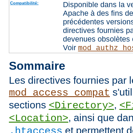
Disponible dans la v
Compatibilité:
Apache à des fins de
précédentes versions
directives fournies p
devenues obsolètes d
Voir
mod_authz_ho
Sommaire
Les directives fournies par
s'uti
mod_access_compat
sections
,
<Directory>
<F
, ainsi que dan
<Location>
et permettent de
.htaccess