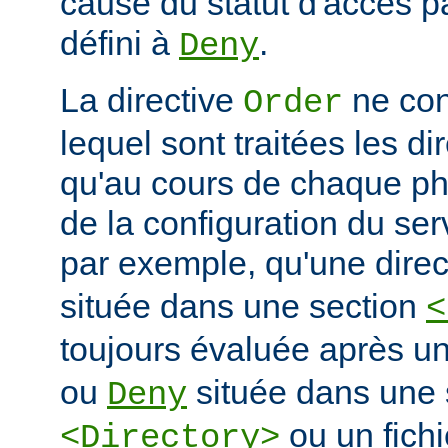
cause du statut d'accès pa
défini à
.
Deny
La directive
ne con
Order
lequel sont traitées les di
qu'au cours de chaque ph
de la configuration du ser
par exemple, qu'une dire
située dans une section
<
toujours évaluée après un
ou
située dans une 
Deny
ou un fich
<Directory>