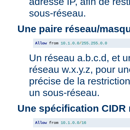
adresse IP, afin de rest
sous-réseau.
Une paire réseau/masq
Allow
 from 
10.1
.
0.0
/
255.255
.
0.0
Un réseau a.b.c.d, et 
réseau w.x.y.z, pour un
précise de la restricti
un sous-réseau.
Une spécification CIDR
Allow
 from 
10.1
.
0.0
/
16