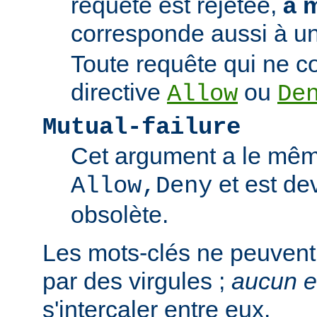
requête est rejetée,
à 
corresponde aussi à un
Toute requête qui ne 
directive
ou
Allow
De
Mutual-failure
Cet argument a le mêm
et est de
Allow,Deny
obsolète.
Les mots-clés ne peuvent
par des virgules ;
aucun 
s'intercaler entre eux.