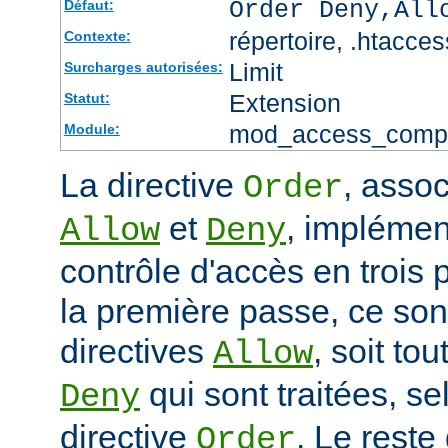
Order Deny,All
Défaut:
répertoire, .htacces
Contexte:
Limit
Surcharges autorisées:
Extension
Statut:
mod_access_comp
Module:
La directive
, assoc
Order
et
, impléme
Allow
Deny
contrôle d'accès en trois
la première passe, ce sont
directives
, soit tou
Allow
qui sont traitées, sel
Deny
directive
. Le reste
Order