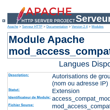
Serveu
Apache
>
Serveur HTTP
>
Documentation
>
Version 2.4
>
Modules
Module Apache
mod_access_compa
Langues Dispo
Autorisations de gro
Description:
(nom ou adresse IP)
Extension
Statut:
access_compat_mod
Identificateur de Module:
mod_access_compat
Fichier Source: