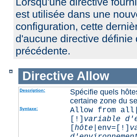
Lorsqu'une directive fourn
est utilisée dans une nouv
configuration, cette derniè
d'aucune directive définie
précédente.
Directive
Allow
Spécifie quels hôt
Description:
certaine zone du s
Allow from all
Syntaxe:
[!]
variable d'
[
hôte
|env=[!]
v
d'environnemen