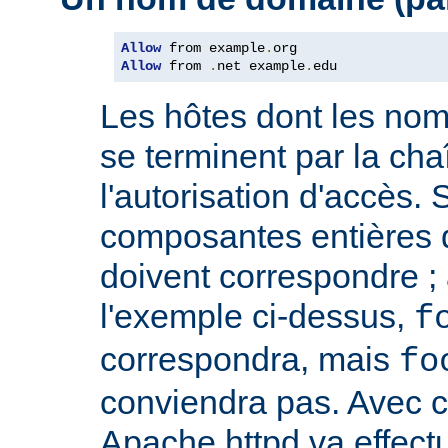
Allow
 from example
.
Allow
 from 
.
net example
.
edu
Les hôtes dont les no
se terminent par la cha
l'autorisation d'accès. 
composantes entières 
doivent correspondre ; 
l'exemple ci-dessus,
f
correspondra, mais
fo
conviendra pas. Avec ce
Apache httpd va effect