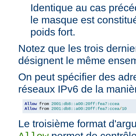
Identique au cas précé
le masque est constitu
poids fort.
Notez que les trois derni
désignent le même ensem
On peut spécifier des adr
réseaux IPv6 de la manièr
Allow
 from 
2001:db8::a00:20ff:fea7:ccea
Allow
 from 
2001:db8::a00:20ff:fea7:ccea
/
10
Le troisième format d'argu
permet de contrôle