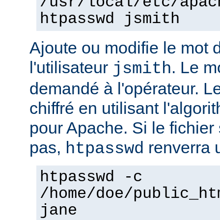
/usr/local/etc/apac
htpasswd jsmith
Ajoute ou modifie le mot 
l'utilisateur
. Le m
jsmith
demandé à l'opérateur. L
chiffré en utilisant l'algo
pour Apache. Si le fichier 
pas,
renverra u
htpasswd
htpasswd -c
/home/doe/public_ht
jane