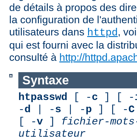
de détails à propos des dir
la configuration de l'authent
utilisateurs dans
, vo
httpd
qui est fourni avec la distri
consulté à
http://httpd.apac
Syntaxe
htpasswd
[ -
c
] [ -
-
d
| -
s
| -
p
] [ -
C
[ -
v
]
fichier-mots
utilisateur